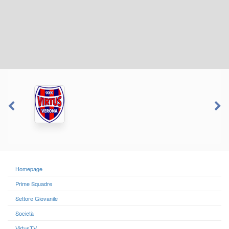
Homepage
Prime Squadre
Settore Giovanile
Società
VirtusTV