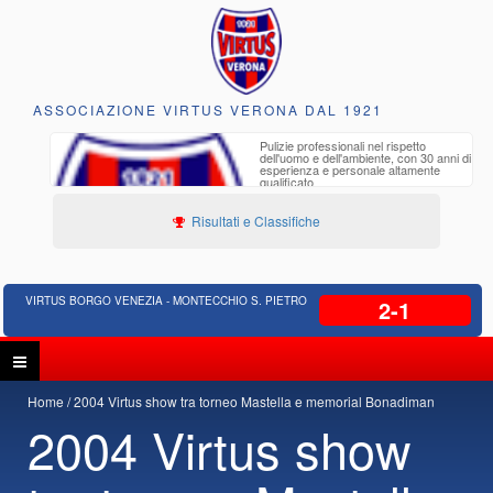
ASSOCIAZIONE VIRTUS VERONA DAL 1921
to e
Pulizie professionali nel rispetto
iclabili
dell'uomo e dell'ambiente, con 30 anni di
esperienza e personale altamente
qualificato
Risultati e Classifiche
VIRTUS BORGO VENEZIA - MONTECCHIO S. PIETRO
2-1
Home
2004 Virtus show tra torneo Mastella e memorial Bonadiman
2004 Virtus show