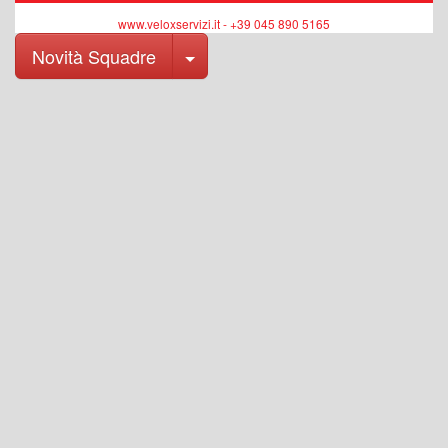
www.veloxservizi.it - +39 045 890 5165
Toggle Dropdown
Novità Squadre