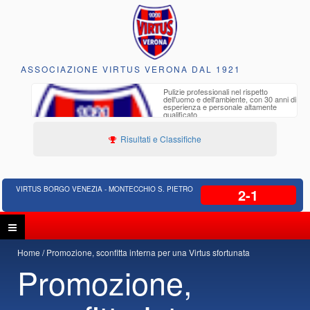
ASSOCIAZIONE VIRTUS VERONA DAL 1921
to e
Pulizie professionali nel rispetto
iclabili
dell'uomo e dell'ambiente, con 30 anni di
esperienza e personale altamente
qualificato
Risultati e Classifiche
VIRTUS BORGO VENEZIA - MONTECCHIO S. PIETRO
2-1
Home
Promozione, sconfitta interna per una Virtus sfortunata
Promozione,