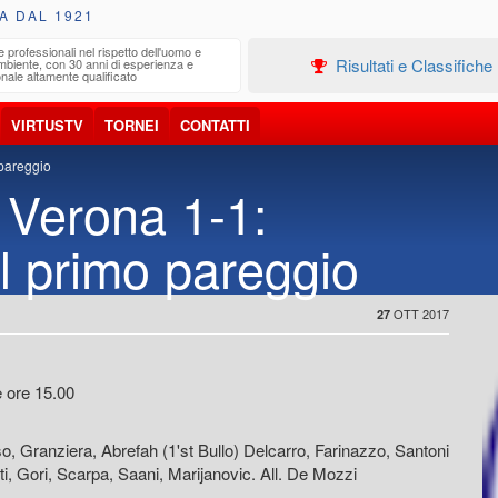
A DAL 1921
e professionali nel rispetto dell'uomo e
Edilizia
Risultati e Classifiche
ambiente, con 30 anni di esperienza e
Progetta
nale altamente qualificato
VIRTUSTV
TORNEI
CONTATTI
 pareggio
 Verona 1-1:
 il primo pareggio
OTT 2017
27
ore 15.00
 Granziera, Abrefah (1'st Bullo) Delcarro, Farinazzo, Santoni
ti, Gori, Scarpa, Saani, Marijanovic. All. De Mozzi