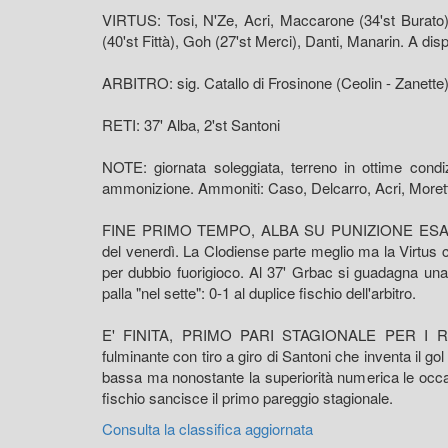
VIRTUS: Tosi, N'Ze, Acri, Maccarone (34'st Burato), 
(40'st Fittà), Goh (27'st Merci), Danti, Manarin. A disp.
ARBITRO: sig. Catallo di Frosinone (Ceolin - Zanette
RETI: 37' Alba, 2'st Santoni
NOTE: giornata soleggiata, terreno in ottime condi
ammonizione. Ammoniti: Caso, Delcarro, Acri, Moretto,
FINE PRIMO TEMPO, ALBA SU PUNIZIONE ESALTA LA
del venerdì. La Clodiense parte meglio ma la Virtus c
per dubbio fuorigioco. Al 37' Grbac si guadagna una p
palla "nel sette": 0-1 al duplice fischio dell'arbitro.
E' FINITA, PRIMO PARI STAGIONALE PER I ROSS
fulminante con tiro a giro di Santoni che inventa il 
bassa ma nonostante la superiorità numerica le occasio
fischio sancisce il primo pareggio stagionale.
Consulta la classifica aggiornata