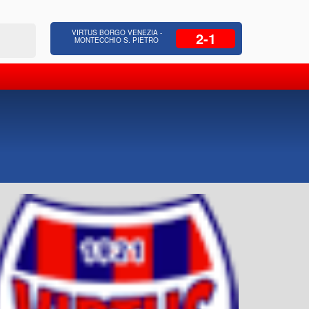
 Residenziale, Opere pubbliche,
Azienda Coop
VIRTUS BORGO VENEZIA -
2-1
zione Strade, Opere idrauliche, Bonifica
civili, facc
MONTECCHIO S. PIETRO