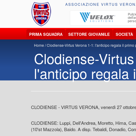
ASSOCIAZIONE VIRTUS VERON
ccolta, trasporto, smaltimento e recupero di
Pulizi
iuti e materiali riciclabili
dell'
perso
PRIMA SQUADRA
SETTORE GIOVANILE
SOCIETÀ
Home
Clodiense-Virtus Verona 1-1: l'anticipo regala il primo
Clodiense-Virtus
l'anticipo regala
CLODIENSE - VIRTUS VERONA, venerdì 27 ottobre 
CLODIENSE: Luppi, Dell'Andrea, Moretto, Hima, Caso,
(10'st Mazzola), Baido. A disp. Tebaldi, Donadio, Con