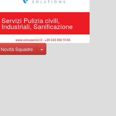
Servizi Pulizia civili,
Edilizi
Industriali, Sanificazione
pubbli
www.veloxservizi.it - +39 045 890 5165
ww
Toggle Dropdown
Novità Squadre