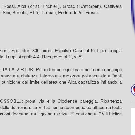
Rossi, Alba (27'st Trinchieri), Grbac (16'st Speri), Cattivera
 Sibi, Bertoldi, Fittà, Demian, Pedrinelli. All. Fresco
)
zioni. Spettatori 300 circa. Espulso Caso al 9'st per doppia
 Luppi. Angoli: 4-4. Recupero: pt 1', st 5'.
 VIRTUS: Primo tempo equilibrato nell'inedito anticipo
resce alla distanza. Intorno alla mezzora gol annullato a Danti
unizione dal limite dell'area che Alba capitalizza infilando la
OBLU: pronti via e la Clodiense pareggia. Ripartenza
gol della domenica. La Virtus non si scompone ed attacca a testa
ni fioccano ma il gol non arriva. E' così che al 95' il triplice