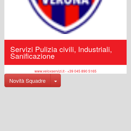
Servizi Pulizia civili, Industriali,
Sanificazione
www.veloxservizi.it - +39 045 890 5165
Toggle Dropdown
Novità Squadre