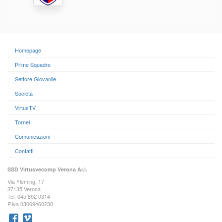
Homepage
Prime Squadre
Settore Giovanile
Società
VirtusTV
Tornei
Comunicazioni
Contatti
SSD Virtusvecomp Verona Ar.l.
Via Fleming, 17
37135 Verona
Tel. 045 892 0314
P.iva 03069460230