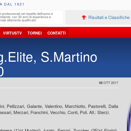
A DAL 1921
e professionali nel rispetto dell'uomo e
Edilizia
Risultati e Classifiche
ambiente, con 30 anni di esperienza e
Progetta
nale altamente qualificato
VIRTUSTV
TORNEI
CONTATTI
.Elite, S.Martino
0
OTT 2017
02
ellizzari, Galante, Valentino, Marchiotto, Pastorelli, Dalla
essari, Merzari, Franchini, Vecchio, Conti, Poli. All.: Sterzi.
rese (1°st Murtezi), Iurato, Ferrari, Zuccher (25°st Fiorini),