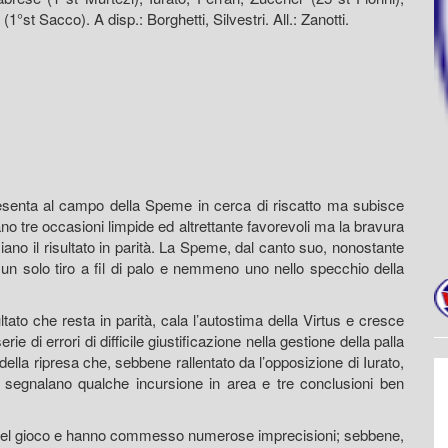
°st Sacco). A disp.: Borghetti, Silvestri. All.: Zanotti.
resenta al campo della Speme in cerca di riscatto ma subisce
no tre occasioni limpide ed altrettante favorevoli ma la bravura
iano il risultato in parità. La Speme, dal canto suo, nonostante
 un solo tiro a fil di palo e nemmeno uno nello specchio della
tato che resta in parità, cala l’autostima della Virtus e cresce
ie di errori di difficile giustificazione nella gestione della palla
della ripresa che, sebbene rallentato da l’opposizione di Iurato,
 si segnalano qualche incursione in area e tre conclusioni ben
 nel gioco e hanno commesso numerose imprecisioni; sebbene,