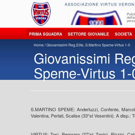
ASSOCIAZIONE VIRTUS VERON
ccolta, trasporto, smaltimento e recupero di
Pulizi
iuti e materiali riciclabili
dell'
perso
PRIMA SQUADRA
SETTORE GIOVANILE
SOCIETÀ
Home
Giovanissimi Reg.Elite, S.Martino Speme-Virtus 1-0
Giovanissimi Reg
Speme-Virtus 1-
S.MARTINO SPEME: Anderluzzi, Confente, Marcolini, P
Valentina, Perlati, Scalise (33°st Vesentini). A disp.: T
VIRTUS: Tosi, Pegoraro (27°st Zanin), Pizzini, Calab