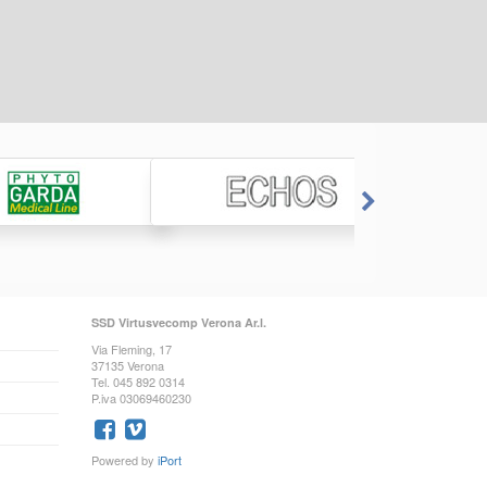
SSD Virtusvecomp Verona Ar.l.
Via Fleming, 17
37135 Verona
Tel. 045 892 0314
P.iva 03069460230
Powered by
iPort