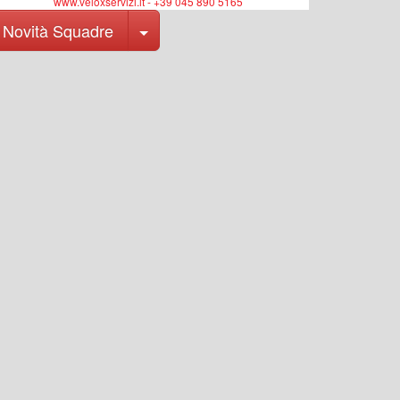
www.veloxservizi.it - +39 045 890 5165
Toggle Dropdown
Novità Squadre