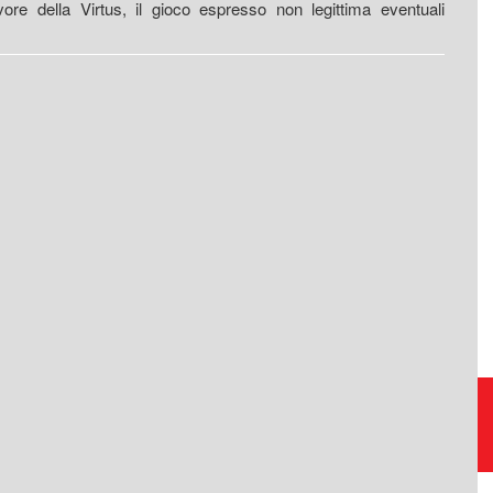
re della Virtus, il gioco espresso non legittima eventuali
Raccolta, trasporto,
smaltimento, riciclo rifiuti
https://www.eversrl.it - +39 045 513362