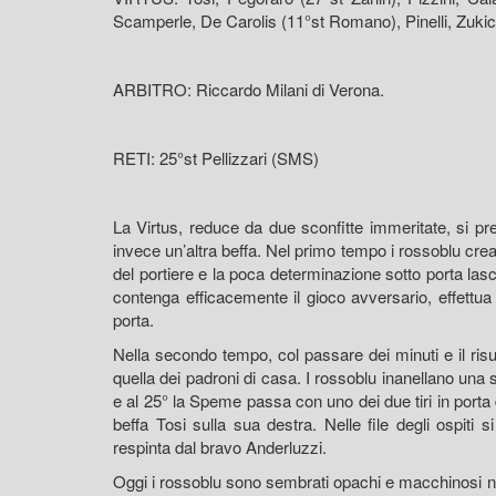
Scamperle, De Carolis (11°st Romano), Pinelli, Zukic (1
ARBITRO: Riccardo Milani di Verona.
RETI: 25°st Pellizzari (SMS)
La Virtus, reduce da due sconfitte immeritate, si p
invece un’altra beffa. Nel primo tempo i rossoblu crea
del portiere e la poca determinazione sotto porta lasc
contenga efficacemente il gioco avversario, effettua
porta.
Nella secondo tempo, col passare dei minuti e il risul
quella dei padroni di casa. I rossoblu inanellano una ser
e al 25° la Speme passa con uno dei due tiri in porta 
beffa Tosi sulla sua destra. Nelle file degli ospiti
respinta dal bravo Anderluzzi.
Oggi i rossoblu sono sembrati opachi e macchinosi