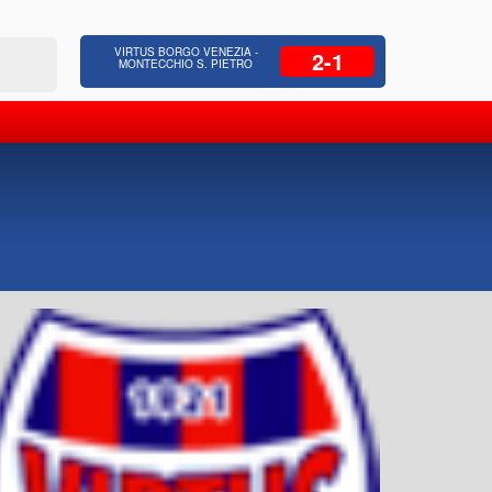
 Residenziale, Opere pubbliche,
Azienda Coop
VIRTUS BORGO VENEZIA -
2-1
zione Strade, Opere idrauliche, Bonifica
civili, facc
MONTECCHIO S. PIETRO