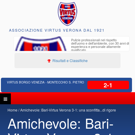
ASSOCIAZIONE VIRTUS VERONA DAL 1921
to e
Pulizie professionali nel rispetto
iclabili
dell'uomo e dell'ambiente, con 30 anni di
esperienza e personale altamente
qualificato
Risultati e Classifiche
VIRTUS BORGO VENEZIA - MONTECCHIO S. PIETRO
2-1
Home
Amichevole: Bari-Virtus Verona 3-1: una sconfitta...di rigore
Amichevole: Bari-