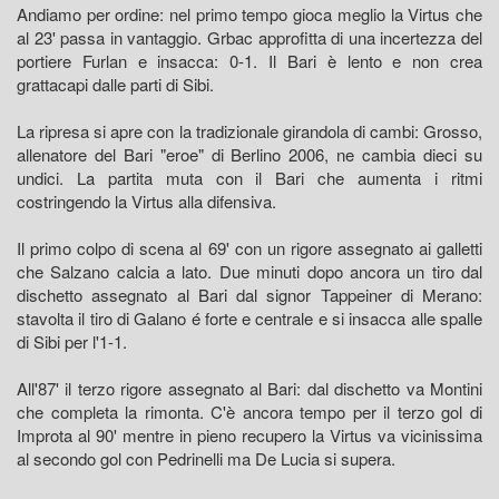
Andiamo per ordine: nel primo tempo gioca meglio la Virtus che
al 23' passa in vantaggio. Grbac approfitta di una incertezza del
portiere Furlan e insacca: 0-1. Il Bari è lento e non crea
grattacapi dalle parti di Sibi.
La ripresa si apre con la tradizionale girandola di cambi: Grosso,
allenatore del Bari "eroe" di Berlino 2006, ne cambia dieci su
undici. La partita muta con il Bari che aumenta i ritmi
costringendo la Virtus alla difensiva.
Il primo colpo di scena al 69' con un rigore assegnato ai galletti
che Salzano calcia a lato. Due minuti dopo ancora un tiro dal
dischetto assegnato al Bari dal signor Tappeiner di Merano:
stavolta il tiro di Galano é forte e centrale e si insacca alle spalle
di Sibi per l'1-1.
All'87' il terzo rigore assegnato al Bari: dal dischetto va Montini
che completa la rimonta. C'è ancora tempo per il terzo gol di
Improta al 90' mentre in pieno recupero la Virtus va vicinissima
al secondo gol con Pedrinelli ma De Lucia si supera.