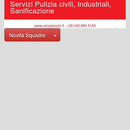
Servizi Pulizia civili, Industriali,
Sanificazione
www.veloxservizi.it - +39 045 890 5165
Toggle Dropdown
Novità Squadre