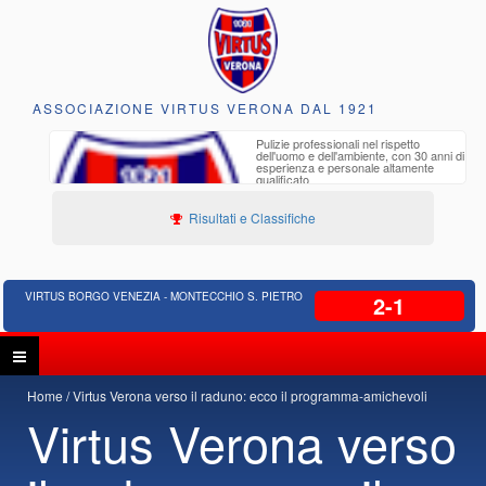
ASSOCIAZIONE VIRTUS VERONA DAL 1921
to e
Pulizie professionali nel rispetto
iclabili
dell'uomo e dell'ambiente, con 30 anni di
esperienza e personale altamente
qualificato
Risultati e Classifiche
VIRTUS BORGO VENEZIA - MONTECCHIO S. PIETRO
2-1
Home
Virtus Verona verso il raduno: ecco il programma-amichevoli
Virtus Verona verso