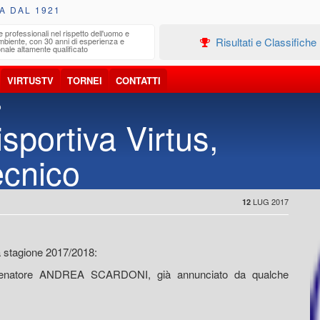
A DAL 1921
e professionali nel rispetto dell'uomo e
Edilizia
Risultati e Classifiche
ambiente, con 30 anni di esperienza e
Progetta
nale altamente qualificato
VIRTUSTV
TORNEI
CONTATTI
o
sportiva Virtus,
tecnico
LUG 2017
12
 la stagione 2017/2018:
 l'allenatore ANDREA SCARDONI, già annunciato da qualche