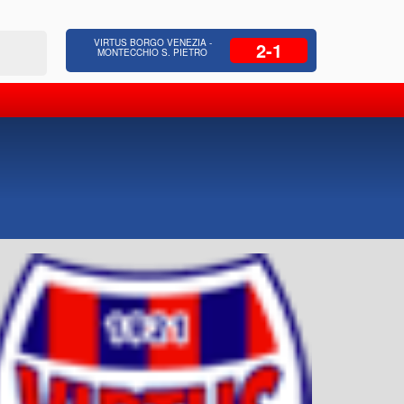
 Residenziale, Opere pubbliche,
Azienda Coop
VIRTUS BORGO VENEZIA -
2-1
zione Strade, Opere idrauliche, Bonifica
civili, facc
MONTECCHIO S. PIETRO