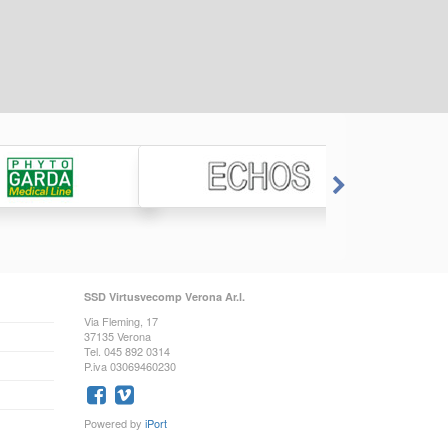
SSD Virtusvecomp Verona Ar.l.
Via Fleming, 17
37135 Verona
Tel. 045 892 0314
P.iva 03069460230
Powered by
iPort