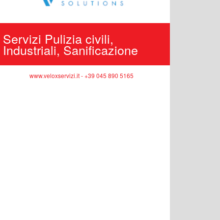
Servizi Pulizia civili,
Edilizi
Industriali, Sanificazione
pubbli
www.veloxservizi.it - +39 045 890 5165
ww