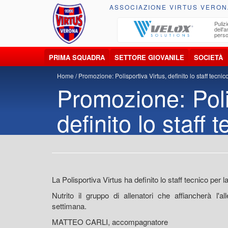
ASSOCIAZIONE VIRTUS VERON
ccolta, trasporto, smaltimento e recupero di
Pulizi
iuti e materiali riciclabili
dell'
perso
PRIMA SQUADRA
SETTORE GIOVANILE
SOCIETÀ
Home
Promozione: Polisportiva Virtus, definito lo staff tecnic
Promozione: Poli
definito lo staff 
La Polisportiva Virtus ha definito lo staff tecnico per
Nutrito il gruppo di allenatori che affiancherà
settimana.
MATTEO CARLI, accompagnatore