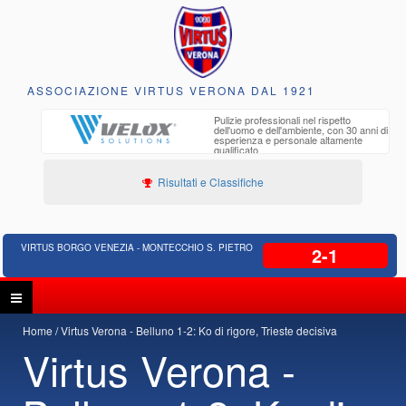
ASSOCIAZIONE VIRTUS VERONA DAL 1921
to e
Pulizie professionali nel rispetto
iclabili
dell'uomo e dell'ambiente, con 30 anni di
esperienza e personale altamente
qualificato
Risultati e Classifiche
VIRTUS BORGO VENEZIA - MONTECCHIO S. PIETRO
2-1
Home
Virtus Verona - Belluno 1-2: Ko di rigore, Trieste decisiva
Virtus Verona -