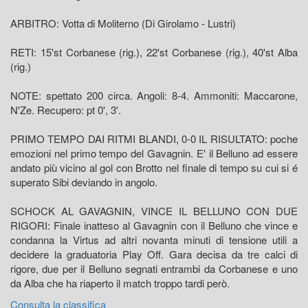
ARBITRO: Votta di Moliterno (Di Girolamo - Lustri)
RETI: 15'st Corbanese (rig.), 22'st Corbanese (rig.), 40'st Alba
(rig.)
NOTE: spettato 200 circa. Angoli: 8-4. Ammoniti: Maccarone,
N'Ze. Recupero: pt 0', 3'.
PRIMO TEMPO DAI RITMI BLANDI, 0-0 IL RISULTATO: poche
emozioni nel primo tempo del Gavagnin. E' il Belluno ad essere
andato più vicino al gol con Brotto nel finale di tempo su cui si é
superato Sibi deviando in angolo.
SCHOCK AL GAVAGNIN, VINCE IL BELLUNO CON DUE
RIGORI: Finale inatteso al Gavagnin con il Belluno che vince e
condanna la Virtus ad altri novanta minuti di tensione utili a
decidere la graduatoria Play Off. Gara decisa da tre calci di
rigore, due per il Belluno segnati entrambi da Corbanese e uno
da Alba che ha riaperto il match troppo tardi però.
Consulta la classifica