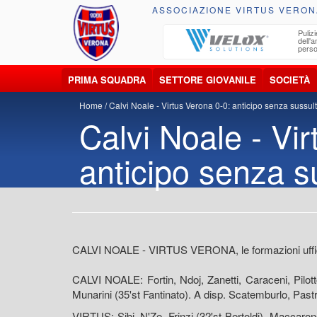
ASSOCIAZIONE VIRTUS VERON
ccolta, trasporto, smaltimento e recupero di
Pulizi
iuti e materiali riciclabili
dell'
perso
PRIMA SQUADRA
SETTORE GIOVANILE
SOCIETÀ
Home
Calvi Noale - Virtus Verona 0-0: anticipo senza sussult
Calvi Noale - Vi
anticipo senza s
CALVI NOALE - VIRTUS VERONA, le formazioni uffici
CALVI NOALE: Fortin, Ndoj, Zanetti, Caraceni, Pilott
Munarini (35'st Fantinato). A disp. Scatemburlo, Pastre
VIRTUS: Sibi, N'Ze, Frinzi (32'st Bertoldi), Maccarone