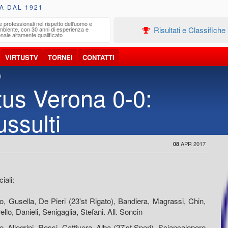
A DAL 1921
e professionali nel rispetto dell'uomo e
Edilizia
Risultati e Classifiche
ambiente, con 30 anni di esperienza e
Progetta
nale altamente qualificato
VIRTUSTV
TORNEI
CONTATTI
i
rtus Verona 0-0:
ussulti
APR 2017
08
ali:
o, Gusella, De Pieri (23'st Rigato), Bandiera, Magrassi, Chin,
llo, Danieli, Senigaglia, Stefani. All. Soncin
, Allegrini, Rossi, Cattivera, Alba (27'st Speri), Sciancalepore