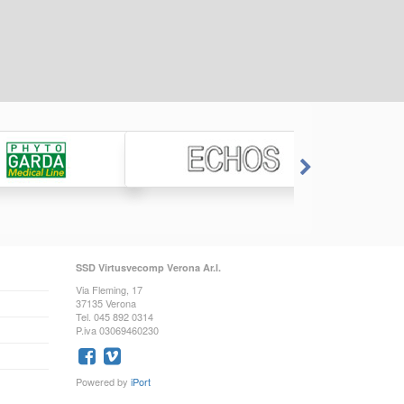
SSD Virtusvecomp Verona Ar.l.
Via Fleming, 17
37135 Verona
Tel. 045 892 0314
P.iva 03069460230
Powered by
iPort