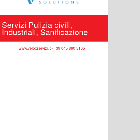
Servizi Pulizia civili,
Edilizi
Industriali, Sanificazione
pubbli
www.veloxservizi.it - +39 045 890 5165
ww