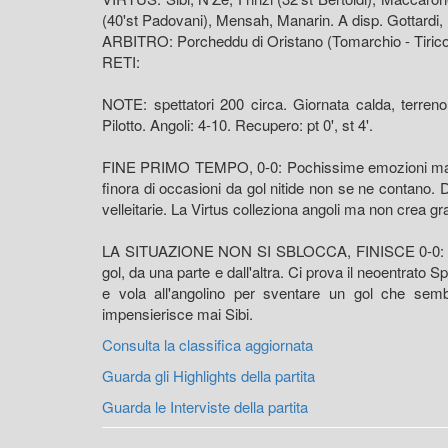
(40'st Padovani), Mensah, Manarin. A disp. Gottardi, Le
ARBITRO: Porcheddu di Oristano (Tomarchio - Tiric
RETI:
NOTE: spettatori 200 circa. Giornata calda, terreno
Pilotto. Angoli: 4-10. Recupero: pt 0', st 4'.
FINE PRIMO TEMPO, 0-0: Pochissime emozioni ma pa
finora di occasioni da gol nitide non se ne contano. Du
velleitarie. La Virtus colleziona angoli ma non crea gra
LA SITUAZIONE NON SI SBLOCCA, FINISCE 0-0: Anc
gol, da una parte e dall'altra. Ci prova il neoentrato
e vola all'angolino per sventare un gol che sem
impensierisce mai Sibi.
Consulta la classifica aggiornata
Guarda gli Highlights della partita
Guarda le Interviste della partita