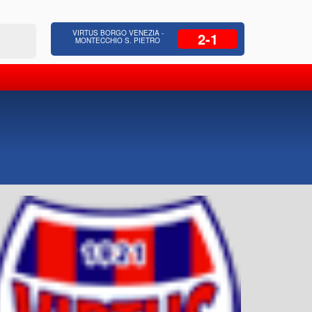
 Residenziale, Opere pubbliche,
Azienda Coop
VIRTUS BORGO VENEZIA -
2-1
zione Strade, Opere idrauliche, Bonifica
civili, facc
MONTECCHIO S. PIETRO