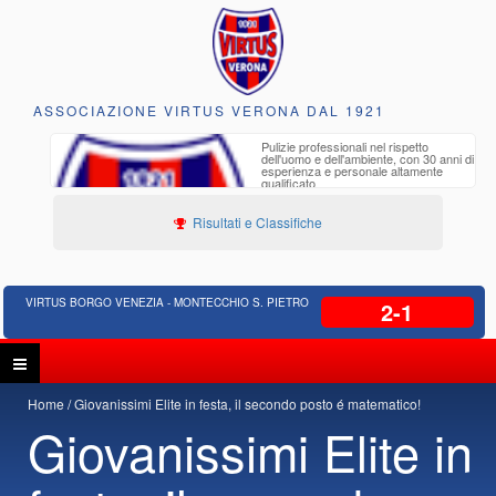
ASSOCIAZIONE VIRTUS VERONA DAL 1921
to e
Pulizie professionali nel rispetto
iclabili
dell'uomo e dell'ambiente, con 30 anni di
esperienza e personale altamente
qualificato
Risultati e Classifiche
VIRTUS BORGO VENEZIA - MONTECCHIO S. PIETRO
2-1
Home
Giovanissimi Elite in festa, il secondo posto é matematico!
Giovanissimi Elite in