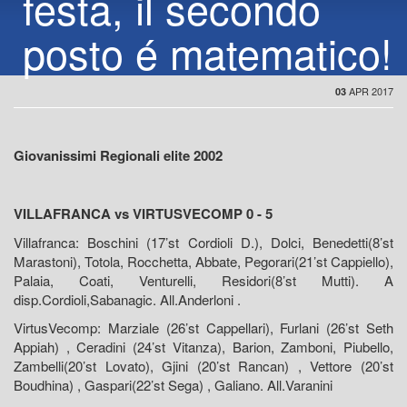
festa, il secondo
posto é matematico!
APR 2017
03
Giovanissimi Regionali elite 2002
VILLAFRANCA vs VIRTUSVECOMP 0 - 5
Villafranca: Boschini (17’st Cordioli D.), Dolci, Benedetti(8’st
Marastoni), Totola, Rocchetta, Abbate, Pegorari(21’st Cappiello),
Palaia, Coati, Venturelli, Residori(8’st Mutti). A
disp.Cordioli,Sabanagic. All.Anderloni .
VirtusVecomp: Marziale (26’st Cappellari), Furlani (26’st Seth
Appiah) , Ceradini (24’st Vitanza), Barion, Zamboni, Piubello,
Zambelli(20’st Lovato), Gjini (20’st Rancan) , Vettore (20’st
Boudhina) , Gaspari(22’st Sega) , Galiano. All.Varanini