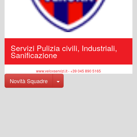
Servizi Pulizia civili, Industriali,
Sanificazione
www.veloxservizi.it - +39 045 890 5165
Toggle Dropdown
Novità Squadre