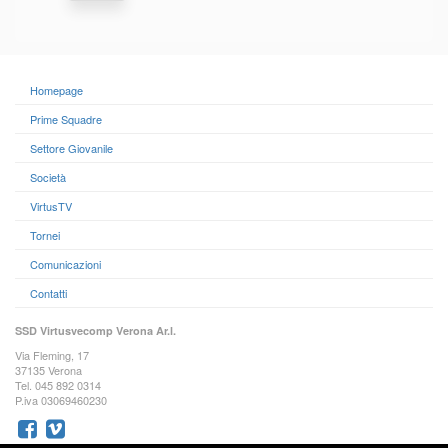
Homepage
Prime Squadre
Settore Giovanile
Società
VirtusTV
Tornei
Comunicazioni
Contatti
SSD Virtusvecomp Verona Ar.l.
Via Fleming, 17
37135 Verona
Tel. 045 892 0314
P.iva 03069460230