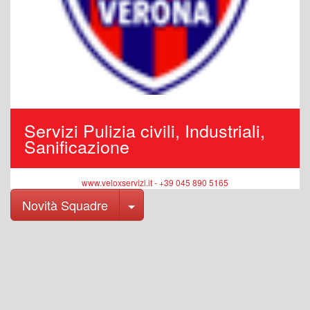
Servizi Pulizia civili, Industriali,
Sanificazione
www.veloxservizi.it - +39 045 890 5165
Toggle Dropdown
Novità Squadre