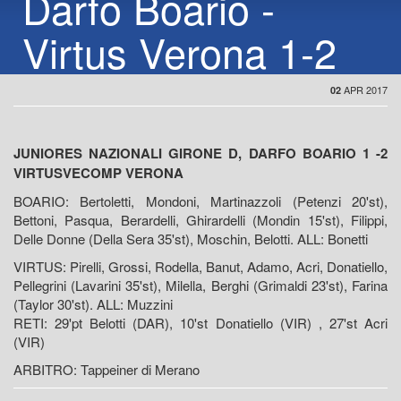
Darfo Boario -
Virtus Verona 1-2
APR 2017
02
JUNIORES NAZIONALI GIRONE D, DARFO BOARIO 1 -2
VIRTUSVECOMP VERONA
BOARIO: Bertoletti, Mondoni, Martinazzoli (Petenzi 20'st),
Bettoni, Pasqua, Berardelli, Ghirardelli (Mondin 15'st), Filippi,
Delle Donne (Della Sera 35'st), Moschin, Belotti. ALL: Bonetti
VIRTUS: Pirelli, Grossi, Rodella, Banut, Adamo, Acri, Donatiello,
Pellegrini (Lavarini 35'st), Milella, Berghi (Grimaldi 23'st), Farina
(Taylor 30'st). ALL: Muzzini
RETI: 29'pt Belotti (DAR), 10'st Donatiello (VIR) , 27'st Acri
(VIR)
ARBITRO: Tappeiner di Merano