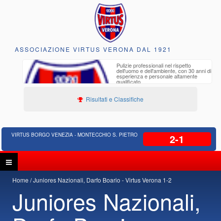
ASSOCIAZIONE VIRTUS VERONA DAL 1921
to e
Pulizie professionali nel rispetto
iclabili
dell'uomo e dell'ambiente, con 30 anni di
esperienza e personale altamente
qualificato
Risultati e Classifiche
VIRTUS BORGO VENEZIA - MONTECCHIO S. PIETRO
2-1
Home
Juniores Nazionali, Darfo Boario - Virtus Verona 1-2
Juniores Nazionali,