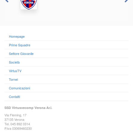
Homepage
Prime Squadre
Settore Giovanile
Società
VirtusTV
Tornei
Comunicazioni
Contatti
SSD Virtusvecomp Verona Ar.l.
Via Fleming, 17
37135 Verona
Tel. 045 892 0314
P.iva 03069460230