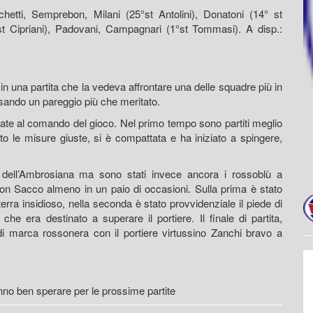
chetti, Semprebon, Milani (25°st Antolini), Donatoni (14° st
st Cipriani), Padovani, Campagnari (1°st Tommasi). A disp.:
in una partita che la vedeva affrontare una delle squadre più in
cassando un pareggio più che meritato.
nate al comando del gioco. Nel primo tempo sono partiti meglio
to le misure giuste, si è compattata e ha iniziato a spingere,
dell’Ambrosiana ma sono stati invece ancora i rossoblù a
 con Sacco almeno in un paio di occasioni. Sulla prima è stato
terra insidioso, nella seconda è stato provvidenziale il piede di
e era destinato a superare il portiere. Il finale di partita,
di marca rossonera con il portiere virtussino Zanchi bravo a
anno ben sperare per le prossime partite