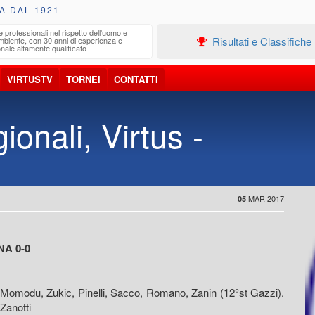
A DAL 1921
e professionali nel rispetto dell'uomo e
Edilizia
Risultati e Classifiche
ambiente, con 30 anni di esperienza e
Progetta
nale altamente qualificato
VIRTUSTV
TORNEI
CONTATTI
onali, Virtus -
MAR 2017
05
A 0-0
o, Momodu, Zukic, Pinelli, Sacco, Romano, Zanin (12°st Gazzi).
 Zanotti