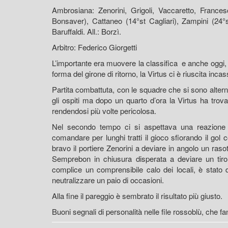
Ambrosiana: Zenorini, Grigoli, Vaccaretto, Frances
Bonsaver), Cattaneo (14°st Cagliari), Zampini (24°
Baruffaldi. All.: Borzì.
Arbitro: Federico Giorgetti
L’importante era muovere la classifica e anche oggi, 
forma del girone di ritorno, la Virtus ci è riuscita in
Partita combattuta, con le squadre che si sono alter
gli ospiti ma dopo un quarto d’ora la Virtus ha trova
rendendosi più volte pericolosa.
Nel secondo tempo ci si aspettava una reazione 
comandare per lunghi tratti il gioco sfiorando il gol
bravo il portiere Zenorini a deviare in angolo un raso
Semprebon in chiusura disperata a deviare un tiro ch
complice un comprensibile calo dei locali, è stato 
neutralizzare un paio di occasioni.
Alla fine il pareggio è sembrato il risultato più giusto.
Buoni segnali di personalità nelle file rossoblù, che f