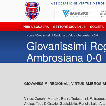
ASSOCIAZIONE VIRTUS VERON
ccolta, trasporto, smaltimento e recupero di
Pulizi
iuti e materiali riciclabili
dell'
perso
PRIMA SQUADRA
SETTORE GIOVANILE
SOCIETÀ
Home
Giovanissimi Regionali, Virtus - Ambrosiana 0-0
Giovanissimi Regi
Ambrosiana 0-0
GIOVANISSIMI REGIONALI, VIRTUS-AMBROSIAN
Virtus: Zanchi, Murtezi, Borin, Todeschini, Faltracc
A disp: Tosi, D’Orazio, Gastaldello, Ranelli, Lala. All.: