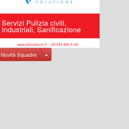
Servizi Pulizia civili,
Edilizi
Industriali, Sanificazione
pubbli
www.veloxservizi.it - +39 045 890 5165
ww
Toggle Dropdown
Novità Squadre