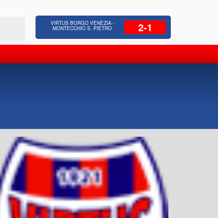
 Residenziale, Opere pubbliche,
Azienda Coop
VIRTUS BORGO VENEZIA -
2-1
zione Strade, Opere idrauliche, Bonifica
civili, facc
MONTECCHIO S. PIETRO