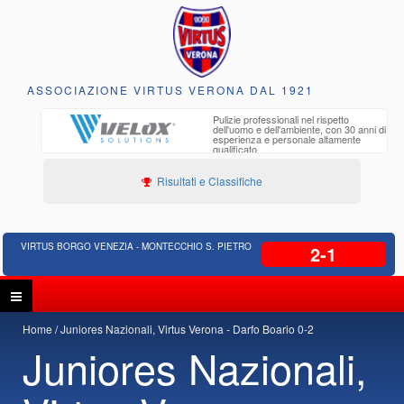
ASSOCIAZIONE VIRTUS VERONA DAL 1921
to e
Pulizie professionali nel rispetto
iclabili
dell'uomo e dell'ambiente, con 30 anni di
esperienza e personale altamente
qualificato
Risultati e Classifiche
VIRTUS BORGO VENEZIA - MONTECCHIO S. PIETRO
2-1
Home
Juniores Nazionali, Virtus Verona - Darfo Boario 0-2
Juniores Nazionali,