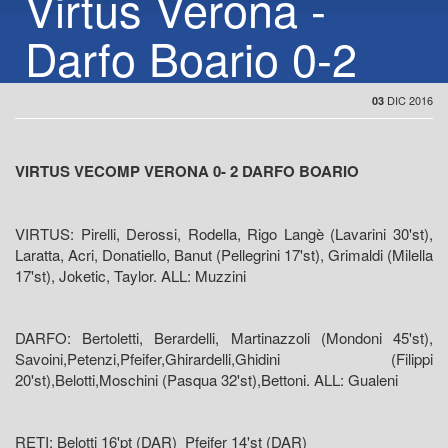
Virtus Verona -
Darfo Boario 0-2
DIC 2016
03
VIRTUS VECOMP VERONA 0- 2 DARFO BOARIO
VIRTUS: Pirelli, Derossi, Rodella, Rigo Langè (Lavarini 30'st),
Laratta, Acri, Donatiello, Banut (Pellegrini 17'st), Grimaldi (Milella
17'st), Joketic, Taylor. ALL: Muzzini
DARFO: Bertoletti, Berardelli, Martinazzoli (Mondoni 45'st),
Savoini,Petenzi,Pfeifer,Ghirardelli,Ghidini (Filippi
20'st),Belotti,Moschini (Pasqua 32'st),Bettoni. ALL: Gualeni
RETI: Belotti 16'pt (DAR) Pfeifer 14'st (DAR)