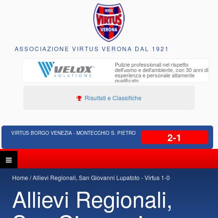
ASSOCIAZIONE VIRTUS VERONA DAL 1921
to e
Pulizie professionali nel rispetto
iclabili
dell'uomo e dell'ambiente, con 30 anni di
esperienza e personale altamente
qualificato
Risultati e Classifiche
VIRTUS BORGO VENEZIA - MONTECCHIO S. PIETRO
2-1
Home
Allievi Regionali, San Giovanni Lupatoto - Virtus 1-0
Allievi Regionali,