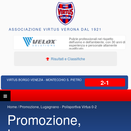
ASSOCIAZIONE VIRTUS VERONA DAL 1921
to e
Pulizie professionali nel rispetto
iclabili
dell'uomo e dell'ambiente, con 30 anni di
esperienza e personale altamente
qualificato
Risultati e Classifiche
VIRTUS BORGO VENEZIA - MONTECCHIO S. PIETRO
2-1
Home
Promozione, Lugagnano - Polisportiva Virtus 0-2
Promozione,