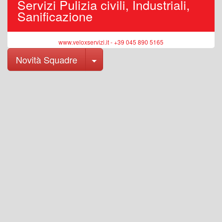
Servizi Pulizia civili, Industriali,
Sanificazione
www.veloxservizi.it - +39 045 890 5165
Toggle Dropdown
Novità Squadre