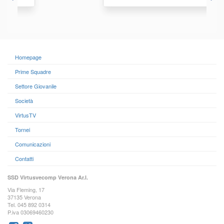
Homepage
Prime Squadre
Settore Giovanile
Società
VirtusTV
Tornei
Comunicazioni
Contatti
SSD Virtusvecomp Verona Ar.l.
Via Fleming, 17
37135 Verona
Tel. 045 892 0314
P.iva 03069460230