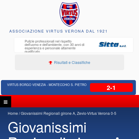
ASSOCIAZIONE VIRTUS VERONA DAL 1921
petto
Edilizia Residenziale, Opere pubbliche,
on 30 anni di
Progettazione Strade, Opere idrauliche,
tamente
Bonifica
Risultati e Classifiche
VIRTUS BORGO VENEZIA - MONTECCHIO S. PIETRO
2-1
Home
Giovanissimi Regionali girone A, Zevio-Virtus Verona 0-5
Giovanissimi