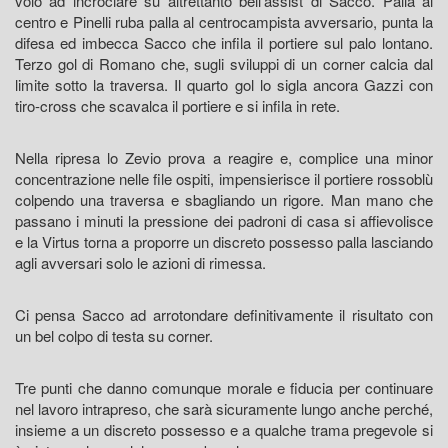
volo ad incrociare su altrettanto bell'assist di Sacco. Palla al
centro e Pinelli ruba palla al centrocampista avversario, punta la
difesa ed imbecca Sacco che infila il portiere sul palo lontano.
Terzo gol di Romano che, sugli sviluppi di un corner calcia dal
limite sotto la traversa. Il quarto gol lo sigla ancora Gazzi con
tiro-cross che scavalca il portiere e si infila in rete.
Nella ripresa lo Zevio prova a reagire e, complice una minor
concentrazione nelle file ospiti, impensierisce il portiere rossoblù
colpendo una traversa e sbagliando un rigore. Man mano che
passano i minuti la pressione dei padroni di casa si affievolisce
e la Virtus torna a proporre un discreto possesso palla lasciando
agli avversari solo le azioni di rimessa.
Ci pensa Sacco ad arrotondare definitivamente il risultato con
un bel colpo di testa su corner.
Tre punti che danno comunque morale e fiducia per continuare
nel lavoro intrapreso, che sarà sicuramente lungo anche perché,
insieme a un discreto possesso e a qualche trama pregevole si