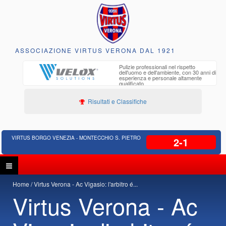
ASSOCIAZIONE VIRTUS VERONA DAL 1921
to e
Pulizie professionali nel rispetto
iclabili
dell'uomo e dell'ambiente, con 30 anni di
esperienza e personale altamente
qualificato
Risultati e Classifiche
VIRTUS BORGO VENEZIA - MONTECCHIO S. PIETRO
2-1
Home
Virtus Verona - Ac Vigasio: l'arbitro é...
Virtus Verona - Ac