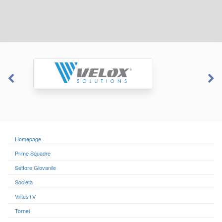
Homepage
Prime Squadre
Settore Giovanile
Società
VirtusTV
Tornei