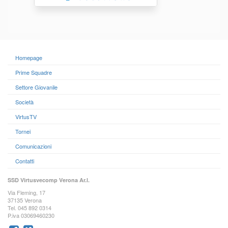
Homepage
Prime Squadre
Settore Giovanile
Società
VirtusTV
Tornei
Comunicazioni
Contatti
SSD Virtusvecomp Verona Ar.l.
Via Fleming, 17
37135 Verona
Tel. 045 892 0314
P.iva 03069460230