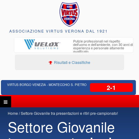
ASSOCIAZIONE VIRTUS VERONA DAL 1921
to e
Pulizie professionali nel rispetto
iclabili
dell'uomo e dell'ambiente, con 30 anni di
esperienza e personale altamente
qualificato
Risultati e Classifiche
VIRTUS BORGO VENEZIA - MONTECCHIO S. PIETRO
2-1
Home
Settore Giovanile tra presentazioni e ritiri pre-campionato!
Settore Giovanile